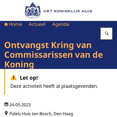
Naar de homepage van Het Koninklijk Huis
Home
Actueel
Agenda
Vu
Ontvangst Kring van
Commissarissen van de
Koning
Let op!
Deze activiteit heeft al plaatsgevonden.
24-05-2023
Paleis Huis ten Bosch, Den Haag