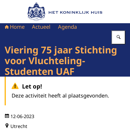
Naar de homepage van Het Koninklijk Huis
Home
Actueel
Agenda
Vu
Viering 75 jaar Stichting
voor Vluchteling-
Studenten UAF
Let op!
Deze activiteit heeft al plaatsgevonden.
12-06-2023
Utrecht