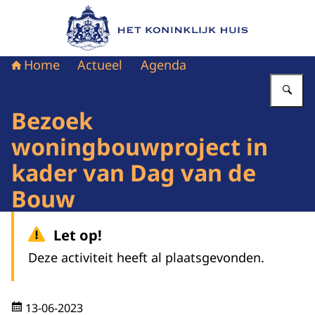
Naar de homepage van Het Koninklijk Huis
Home
Actueel
Agenda
Vu
Bezoek
woningbouwproject in
kader van Dag van de
Bouw
Let op!
Deze activiteit heeft al plaatsgevonden.
13-06-2023