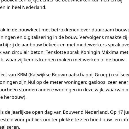
en in heel Nederland.
ak in de bouwkeet met betrokkenen over duurzaam bouwen
oningen en digitalisering in de bouw. Vervolgens maakte zi
arbij zij de aanbouw bekeek en met medewerkers sprak ov
k van circulair beton. Tenslotte sprak Koningin Máxima me
ab, waar zij kennis kunnen maken met werken in de bouw.
ct van KBM (Katwijkse Bouwmaatschappij Groep) realiseert
ingen zijn Nul op de meter woningen: gasloos, zeer energ
oorheen stonden andere woningen in deze wijk, waarvan ma
ire herbouw).
is de jaarlijkse open dag van Bouwend Nederland. Op 17 j
teld voor publiek om ter plekke te zien hoe bouw- en inf
aliseren.