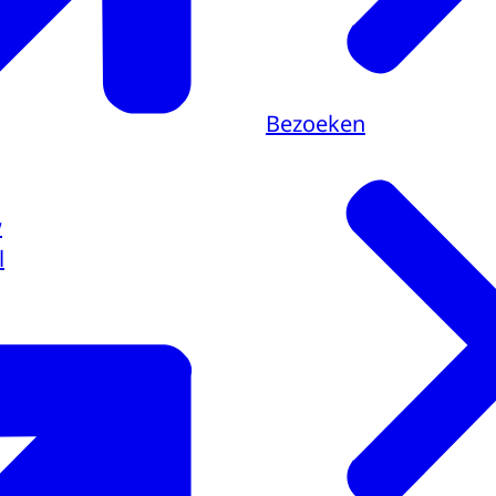
Bezoeken
w
l