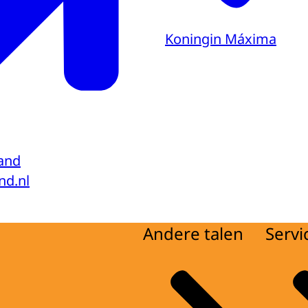
Koningin Máxima
and
nd.nl
Andere talen
Servi