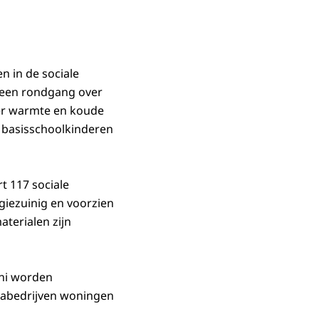
 in de sociale
j een rondgang over
er warmte en koude
t basisschoolkinderen
 117 sociale
iezuinig en voorzien
terialen zijn
uni worden
rabedrijven woningen