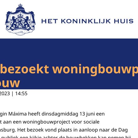
Naar de homepage van Het Koninklijk Huis
bezoekt woningbouwpr
ouw
2023 | 14:55
ngin Máxima heeft dinsdagmiddag 13 juni een
 aan een woningbouwproject voor sociale
sburg. Het bezoek vond plaats in aanloop naar de Dag
 publiek een kijkje achter de bouwhekken kan nemen bij