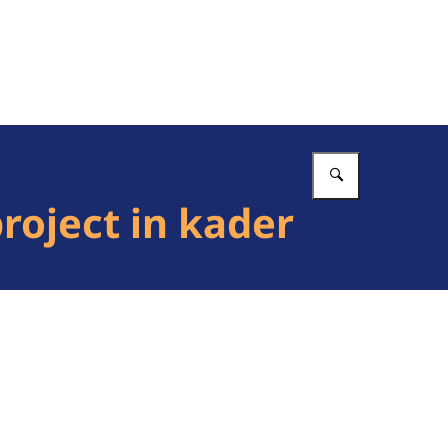
Vul in wat 
oject in kader