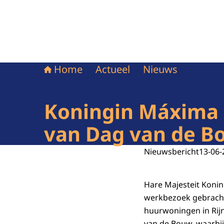
Home
Actueel
Nieuws
Koningin Máxima 
van Dag van de B
Nieuwsbericht
13-06-
Hare Majesteit Koni
werkbezoek gebracht
huurwoningen in Rijn
van de Bouw, waarbij