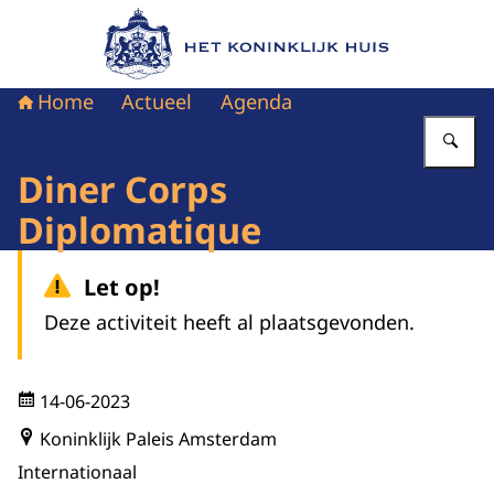
Naar de homepage van Het Koninklijk Huis
Home
Actueel
Agenda
Vu
Diner Corps
Diplomatique
Let op!
Deze activiteit heeft al plaatsgevonden.
14-06-2023
Koninklijk Paleis Amsterdam
Internationaal