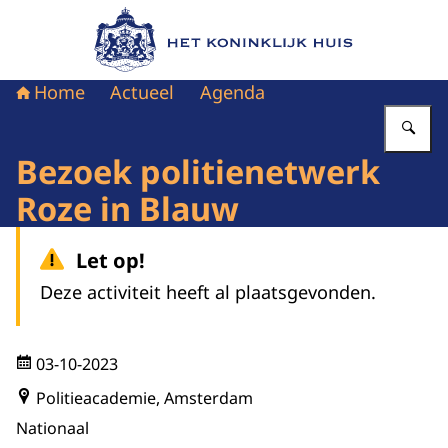
Naar de homepage van Het Koninklijk Huis
Home
Actueel
Agenda
Vu
Bezoek politienetwerk
Roze in Blauw
Let op!
Deze activiteit heeft al plaatsgevonden.
03-10-2023
Politieacademie, Amsterdam
Nationaal