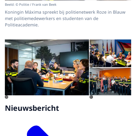
Beeld: © Politie / Frank van Beek
Koningin Máxima spreekt bij politienetwerk Roze in Blauw
met politiemedewerkers en studenten van de
Politieacademie.
Open de galerij in vergrot
Op
Op
©
©
©
Nieuwsbericht