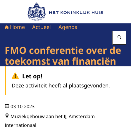
Naar de homepage van Het Koninklijk Huis
Home
Actueel
Agenda
Vu
FMO conferentie over de
toekomst van financiën
Let op!
Deze activiteit heeft al plaatsgevonden.
03-10-2023
Muziekgebouw aan het IJ, Amsterdam
Internationaal