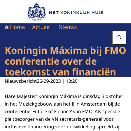
Naar de homepage van Het Koninklijk Huis
Home
Actueel
Nieuws
Vu
Koningin Máxima bij FMO
conferentie over de
toekomst van financiën
Nieuwsbericht
26-09-2023 | 10:20
Hare Majesteit Koningin Máxima is dinsdag 3 oktober
in het Muziekgebouw aan het IJ in Amsterdam bij de
conferentie
‘Future of Finance’
van FMO. Als speciale
pleitbezorger van de VN secretaris-generaal voor
inclusieve financiering voor ontwikkeling spreekt zij