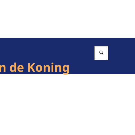
Vul in wat 
n de Koning