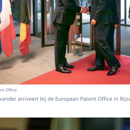
nt Office
ander arriveert bij de European Patent Office in Rijs
Willem-Alexander bij viering 50-jarig Europese Octrooiverdrag