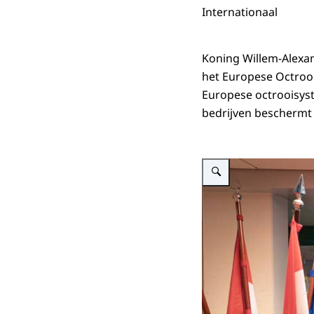
Internationaal
Koning Willem-Alexan
het Europese Octrooi
Europese octrooisyst
bedrijven beschermt
Vergroot afbeelding Koning 