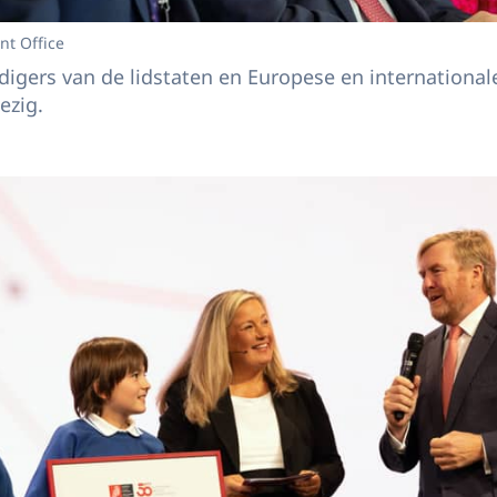
nt Office
gers van de lidstaten en Europese en internationale 
ezig.
Willem-Alexander bij viering 50-jarig Europese Octrooiverdrag