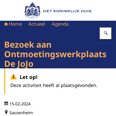
Naar de homepage van Het Koninklijk Huis
Home
Actueel
Agenda
Vu
Bezoek aan
Ontmoetingswerkplaats
De JoJo
Let op!
Deze activiteit heeft al plaatsgevonden.
15-02-2024
Sassenheim