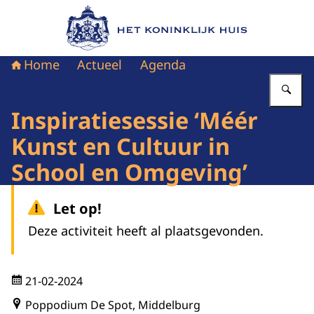
Naar de homepage van Het Koninklijk Huis
Home
Actueel
Agenda
Vu
Inspiratiesessie ‘Méér
Kunst en Cultuur in
School en Omgeving’
Let op!
Deze activiteit heeft al plaatsgevonden.
21-02-2024
Poppodium De Spot, Middelburg