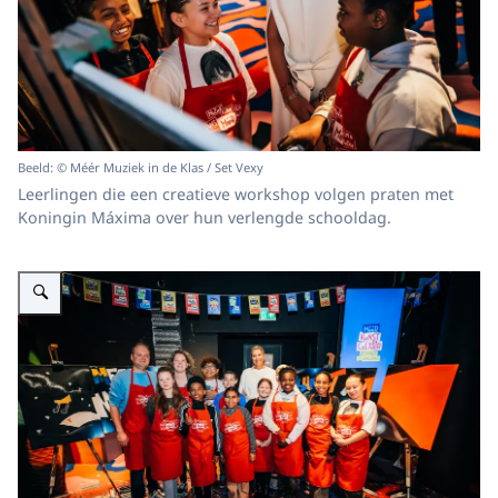
Beeld: © Méér Muziek in de Klas / Set Vexy
Leerlingen die een creatieve workshop volgen praten met
Koningin Máxima over hun verlengde schooldag.
Vergroot afbeelding Koningin Máxima bij inspiratiesessie Méér Kunst en C