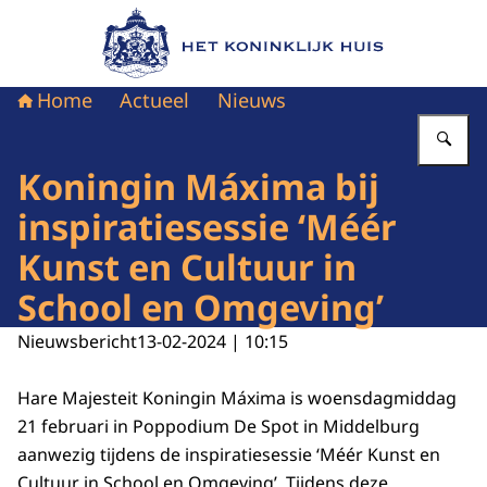
Naar de homepage van Het Koninklijk Huis
Home
Actueel
Nieuws
Vu
Koningin Máxima bij
inspiratiesessie ‘Méér
Kunst en Cultuur in
School en Omgeving’
Nieuwsbericht
13-02-2024 | 10:15
Hare Majesteit Koningin Máxima is woensdagmiddag
21 februari in Poppodium De Spot in Middelburg
aanwezig tijdens de inspiratiesessie ‘Méér Kunst en
Cultuur in School en Omgeving’. Tijdens deze