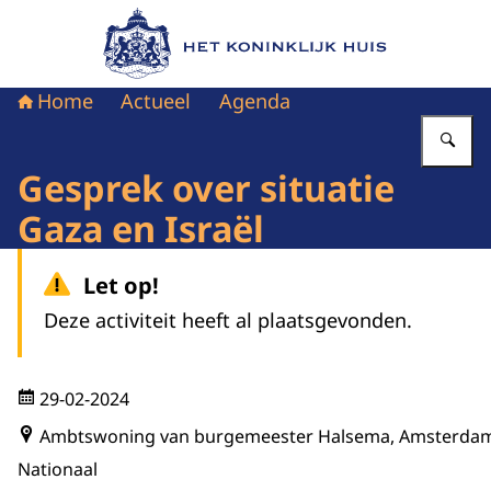
Naar de homepage van Het Koninklijk Huis
Home
Actueel
Agenda
Vu
Gesprek over situatie
Gaza en Israël
Let op!
Deze activiteit heeft al plaatsgevonden.
29-02-2024
Ambtswoning van burgemeester Halsema, Amsterda
Nationaal