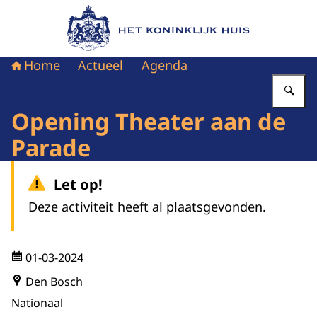
Naar de homepage van Het Koninklijk Huis
Home
Actueel
Agenda
Vu
Opening Theater aan de
Parade
Let op!
Deze activiteit heeft al plaatsgevonden.
01-03-2024
Den Bosch
Nationaal