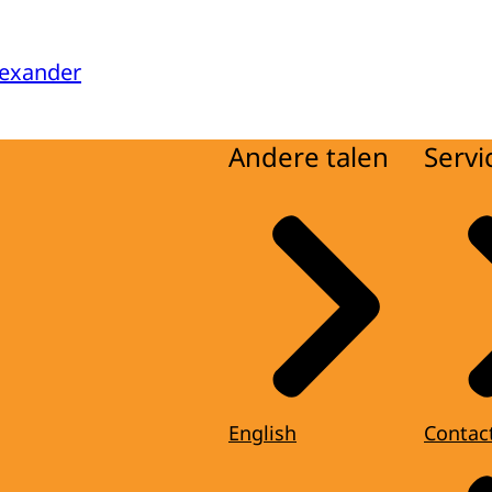
lexander
Andere talen
Servi
English
Contac