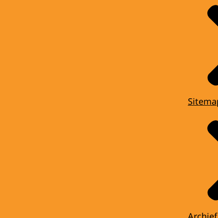
Sitema
Archief