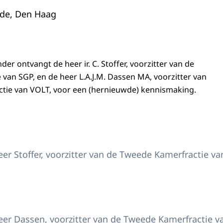
nde, Den Haag
er ontvangt de heer ir. C. Stoffer, voorzitter van de
van SGP, en de heer L.A.J.M. Dassen MA, voorzitter van
tie van VOLT, voor een (hernieuwde) kennismaking.
 Willem-Alexander en de heer Stoffer van SGP
er Stoffer, voorzitter van de Tweede Kamerfractie va
 Willem-Alexander en de heer Dassen van Volt
er Dassen, voorzitter van de Tweede Kamerfractie va