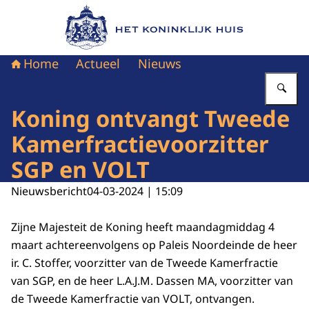
Naar de homepage van Het Koninklijk Huis
Home
Actueel
Nieuws
Vu
Koning ontvangt Tweede
Kamerfractievoorzitter
SGP en VOLT
Nieuwsbericht
04-03-2024 | 15:09
Zijne Majesteit de Koning heeft maandagmiddag 4
maart achtereenvolgens op Paleis Noordeinde de heer
ir. C. Stoffer, voorzitter van de Tweede Kamerfractie
van SGP, en de heer L.A.J.M. Dassen MA, voorzitter van
de Tweede Kamerfractie van VOLT, ontvangen.