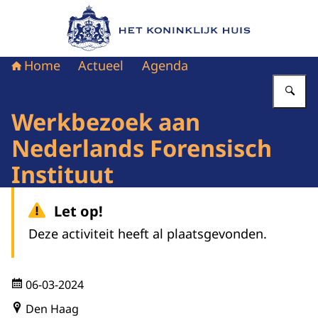
Naar de homepage van Het Koninklijk Huis
Home
Actueel
Agenda
Vu
Werkbezoek aan
Nederlands Forensisch
Instituut
Let op!
Deze activiteit heeft al plaatsgevonden.
06-03-2024
Den Haag