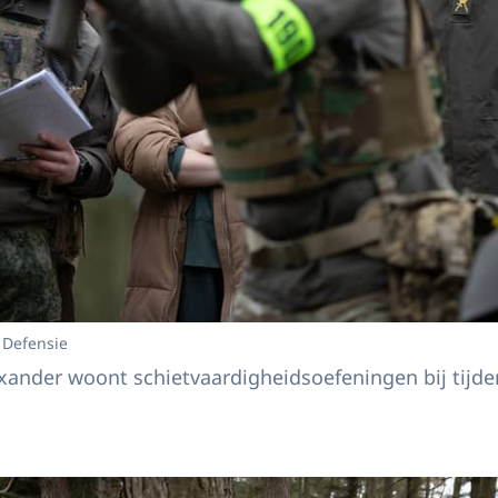
 Defensie
ander woont schietvaardigheidsoefeningen bij tijde
ij operatie Interflex in Verenigd Koninkrijk