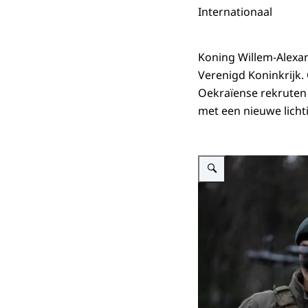
Internationaal
Koning Willem-Alexan
Verenigd Koninkrijk.
Oekraïense rekruten o
met een nieuwe licht
Vergroot afbeelding Koning b