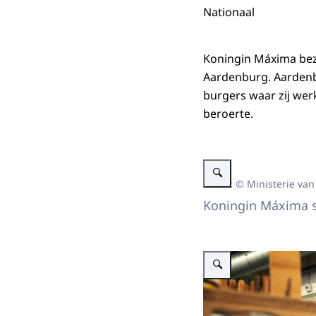
Nationaal
Koningin Máxima bezo
Aardenburg. Aardenbu
burgers waar zij werk
beroerte.
Vergroot afbeelding Konin
Beeld: © Ministerie van
Koningin Máxima sp
Vergroot afbeelding Konin