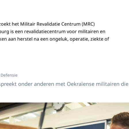
ekt het Militair Revalidatie Centrum (MRC)
rg is een revalidatiecentrum voor militairen en
en aan herstel na een ongeluk, operatie, ziekte of
gin Máxima bezoekt MRC Aardenburg
 Defensie
reekt onder anderen met Oekraïense militairen die 
gin Máxima bezoekt MRC Aardenburg