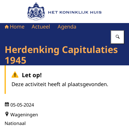
Naar de homepage van Het Koninklijk Huis
Home
Actueel
Agenda
Vu
Herdenking Capitulaties
1945
Let op!
Deze activiteit heeft al plaatsgevonden.
05-05-2024
Wageningen
Nationaal