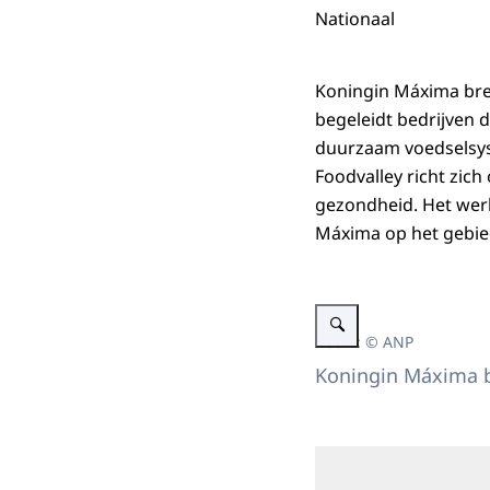
Nationaal
Koningin Máxima bre
begeleidt bedrijven 
duurzaam voedselsyst
Foodvalley richt zich 
gezondheid. Het wer
Máxima op het gebied
Vergroot afbeelding Konin
Beeld: © ANP
Koningin Máxima b