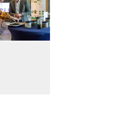
ave
Open de galerij in vergrote weergave