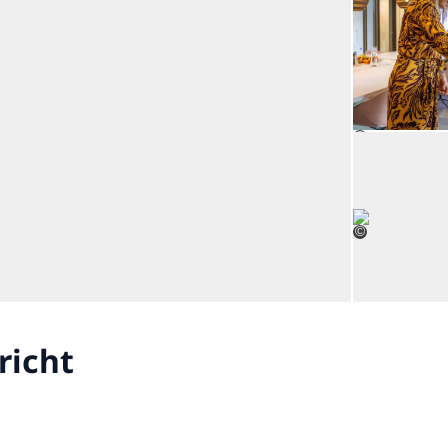
Open de galerij in vergrote weerg
©
©
richt