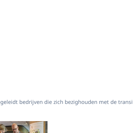
eleidt bedrijven die zich bezighouden met de trans
Open de galerij in vergrote weergave