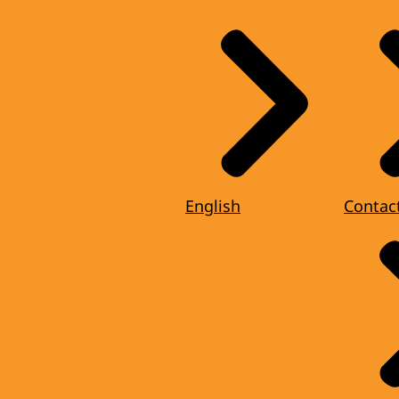
English
Contac