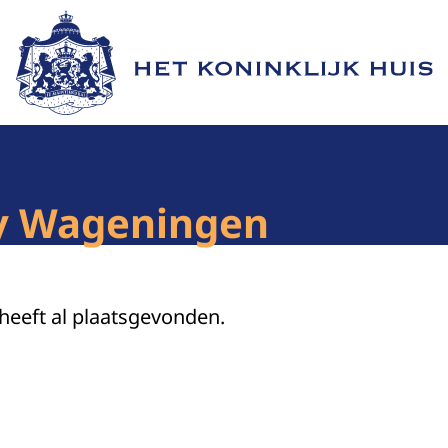
Naar de homepage van Het Koninklijk Huis
y Wageningen
 heeft al plaatsgevonden.