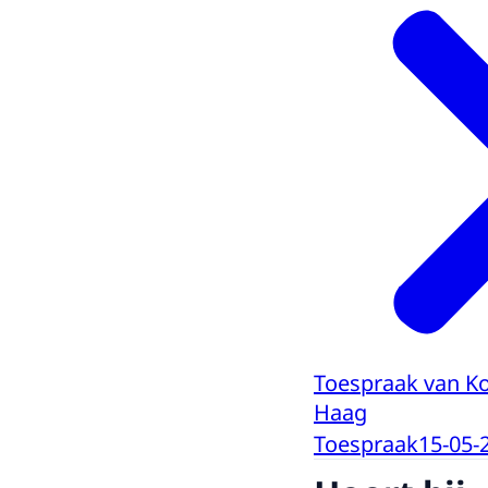
Toespraak van K
Haag
Toespraak
15-05-