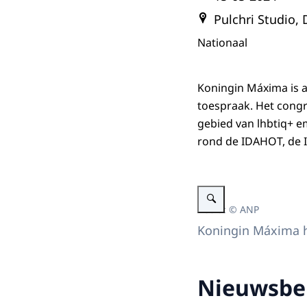
Pulchri Studio,
Nationaal
Koningin Máxima is 
toespraak. Het congr
gebied van lhbtiq+ em
rond de IDAHOT, de 
Vergroot afbeelding Toesp
Beeld: © ANP
Koningin Máxima h
Nieuwsber