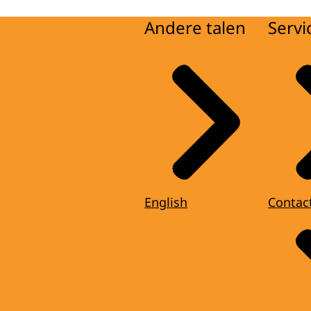
Andere talen
Servi
English
Contac