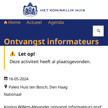
Naar de homepage van Het Koninklijk Huis
Home
Actueel
Agenda
Vu
Ontvangst informateurs
Let op!
Deze activiteit heeft al plaatsgevonden.
16-05-2024
Paleis Huis ten Bosch, Den Haag
Nationaal
Koning Willem-Alexander ontvangt informateurs prof.