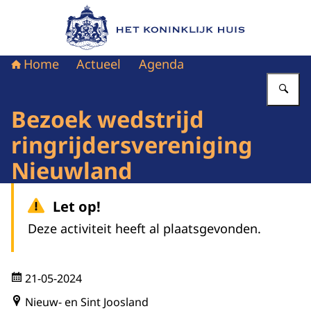
Naar de homepage van Het Koninklijk Huis
Home
Actueel
Agenda
Vu
Bezoek wedstrijd
ringrijdersvereniging
Nieuwland
Let op!
Deze activiteit heeft al plaatsgevonden.
21-05-2024
Nieuw- en Sint Joosland