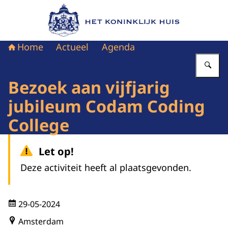
Naar de homepage van Het Koninklijk Huis
Home
Actueel
Agenda
Vu
Bezoek aan vijfjarig
jubileum Codam Coding
College
Let op!
Deze activiteit heeft al plaatsgevonden.
29-05-2024
Amsterdam