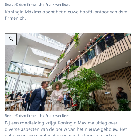
Beeld: © dsm-firmenich / Frank van Beek
Koningin Máxima opent het nieuwe hoofdkantoor van dsm-
firmenich.
Vergroot afbeelding Koningin Máxima opent hoofdkantoor dsm-firmenich
Beeld: © dsm-firmenich / Frank van Beek
Bij een rondleiding krijgt Koningin Máxima uitleg over
diverse aspecten van de bouw van het nieuwe gebouw. Het
gebouw is een combinatie van een historisch pand en