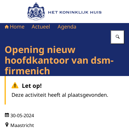
Naar de homepage van Het Koninklijk Huis
Home
Actueel
Agenda
Vu
Opening nieuw
hoofdkantoor van dsm-
firmenich
Let op!
Deze activiteit heeft al plaatsgevonden.
30-05-2024
Maastricht