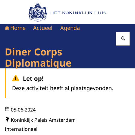
Naar de homepage van Het Koninklijk Huis
Home
Actueel
Agenda
Vu
Diner Corps
Diplomatique
Let op!
Deze activiteit heeft al plaatsgevonden.
05-06-2024
Koninklijk Paleis Amsterdam
Internationaal