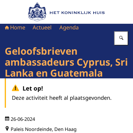
Naar de homepage van Het Koninklijk Huis
Home
Actueel
Agenda
Vu
Geloofsbrieven
ambassadeurs Cyprus, Sri
Lanka en Guatemala
Let op!
Deze activiteit heeft al plaatsgevonden.
26-06-2024
Paleis Noordeinde, Den Haag