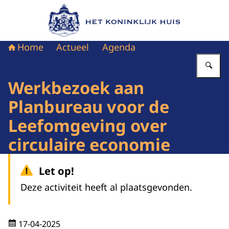
Naar de homepage van Het Koninklijk Huis
Home
Actueel
Agenda
Vu
Werkbezoek aan
Planbureau voor de
Leefomgeving over
circulaire economie
Let op!
Deze activiteit heeft al plaatsgevonden.
17-04-2025