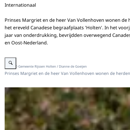
Internationaal
Prinses Margriet en de heer Van Vollenhoven wonen de h
het ereveld Canadese begraafplaats 'Holten'. In het voorja
jaar van onderdrukking, bevrijdden overwegend Canade
en Oost-Nederland.
Vergroot afbeelding Prinses Margriet en prof. mr. Pieter van Vollenhoven 
Beeld: © Gemeente Rijssen Holten / Dianne de Goeijen
Prinses Margriet en de heer Van Vollenhoven wonen de herdenki