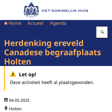
Naar de homepage van Het Koninklijk Huis
Home
Actueel
Agenda
Vu
Herdenking ereveld
Canadese begraafplaats
Holten
Let op!
Deze activiteit heeft al plaatsgevonden.
04-05-2025
Holten