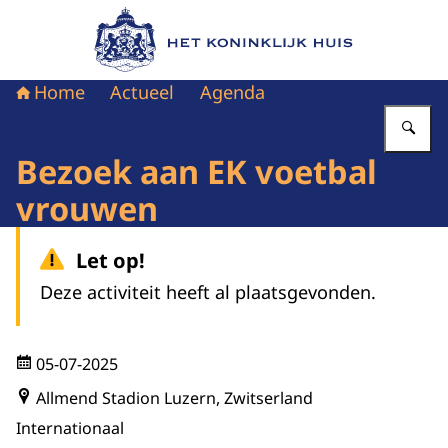
Naar de homepage van Het Koninklijk Huis
Home
Actueel
Agenda
Vu
Bezoek aan EK voetbal
vrouwen
Let op!
Deze activiteit heeft al plaatsgevonden.
05-07-2025
Allmend Stadion Luzern, Zwitserland
Internationaal