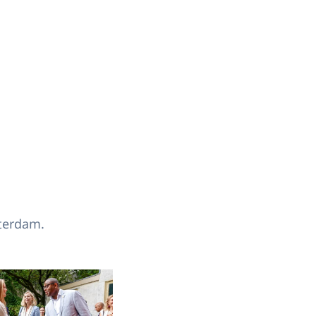
terdam.
Open de galerij in vergrote weergave