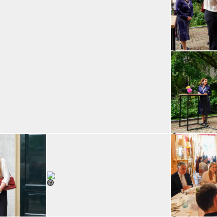
Open de galerij 
©
Open de galerij in vergrote weergave
©
Open de galerij 
©