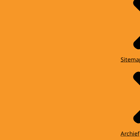
Sitema
Archief