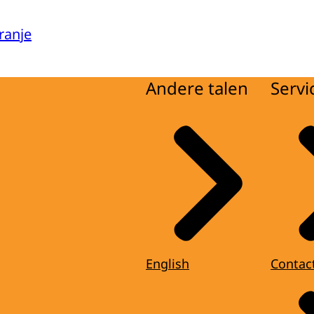
ranje
Andere talen
Servi
English
Contac