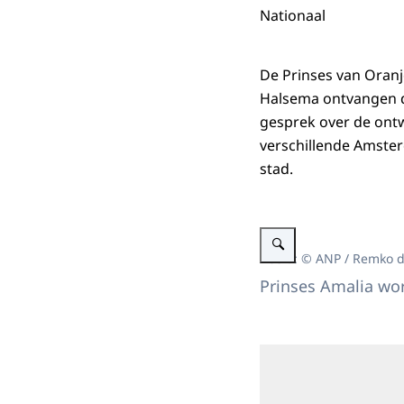
Nationaal
De Prinses van Oran
Halsema ontvangen d
gesprek over de ontw
verschillende Amster
stad.
Vergroot afbeelding Prins
Beeld: © ANP / Remko 
Prinses Amalia w