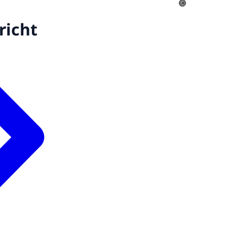
©
richt