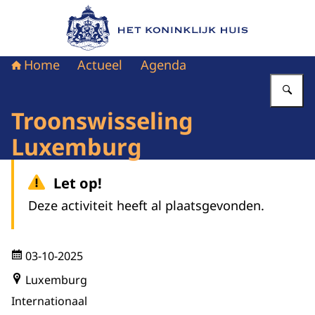
Naar de homepage van Het Koninklijk Huis
Home
Actueel
Agenda
Vu
Troonswisseling
Luxemburg
Let op!
Deze activiteit heeft al plaatsgevonden.
03-10-2025
Luxemburg
Internationaal