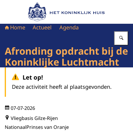
Naar de homepage van Het Koninklijk Huis
Home
Actueel
Agenda
Vu
Afronding opdracht bij de
Koninklijke Luchtmacht
Let op!
Deze activiteit heeft al plaatsgevonden.
07-07-2026
Vliegbasis Gilze-Rijen
Nationaal
Prinses van Oranje