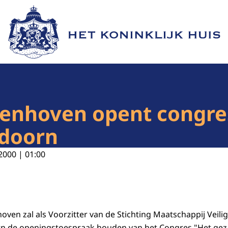
Naar de homepage van Het Koninklijk Huis
llenhoven opent congr
ldoorn
2000 | 01:00
hoven zal als Voorzitter van de Stichting Maatschappij Veilig
n de openingstoespraak houden van het Congres "Het gezag