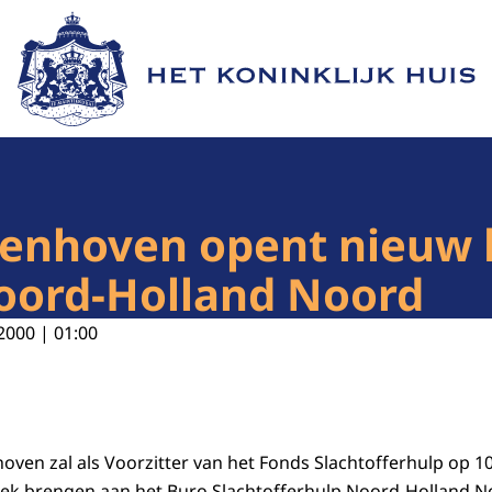
Naar de homepage van Het Koninklijk Huis
llenhoven opent nieuw
Noord-Holland Noord
2000 | 01:00
hoven zal als Voorzitter van het Fonds Slachtofferhulp op 1
k brengen aan het Buro Slachtofferhulp Noord-Holland Noo