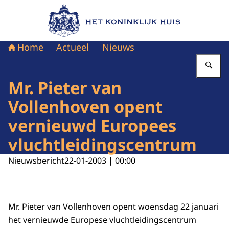
Naar de homepage van Het Koninklijk Huis
Home
Actueel
Nieuws
Vu
Mr. Pieter van
Vollenhoven opent
vernieuwd Europees
vluchtleidingscentrum
Nieuwsbericht
22-01-2003 | 00:00
Mr. Pieter van Vollenhoven opent woensdag 22 januari
het vernieuwde Europese vluchtleidingscentrum