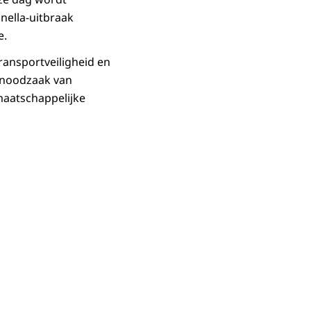
onella-uitbraak
e.
Transportveiligheid en
 noodzaak van
maatschappelijke