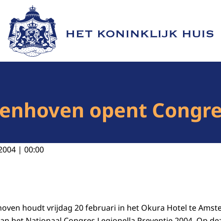
Naar de homepage van Het Koninklijk Huis
llenhoven opent Congre
2004 | 00:00
nhoven houdt vrijdag 20 februari in het Okura Hotel te Ams
n het Nationaal Congres Legionella Preventie 2004. Op de