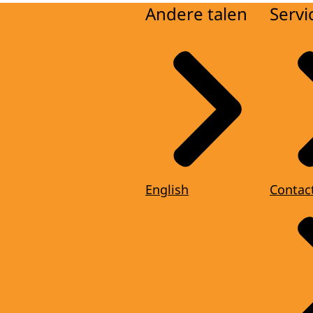
Andere talen
Servi
English
Contac