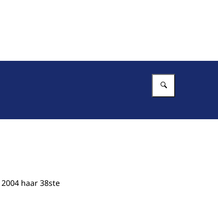
Vul in wat 
 2004 haar 38ste