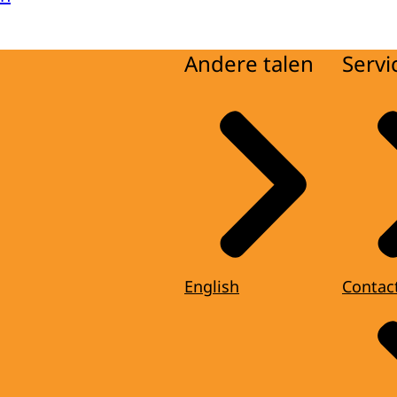
Andere talen
Servi
English
Contac