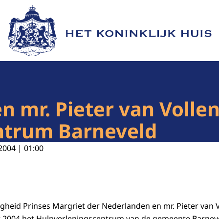
Naar de homepage van Het Koninklijk Huis
en mr. Pieter van Voll
ntrum Barneveld
2004 | 01:00
gheid Prinses Margriet der Nederlanden en mr. Pieter van
 2004 het Hulpverleningscentrum van de gemeente Barnevel