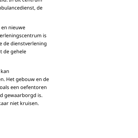
ambulancedienst, de
g en nieuwe
verleningscentrum is
 de dienstverlening
at de gehele
 kan
en. Het gebouw en de
oals een oefentoren
ijd gewaarborgd is.
aar niet kruisen.