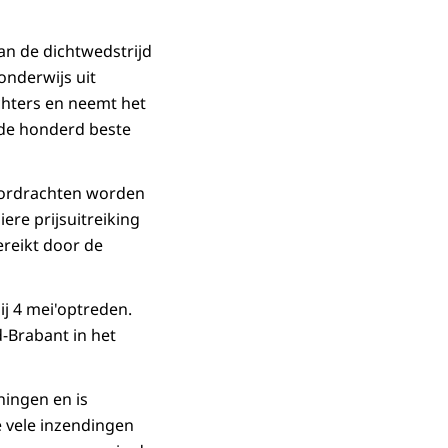
van de dichtwedstrijd
onderwijs uit
chters en neemt het
 de honderd beste
voordrachten worden
re prijsuitreiking
ereikt door de
ij 4 mei'optreden.
-Brabant in het
ningen en is
e vele inzendingen