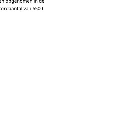
rden opgenomen in de
ecordaantal van 6500