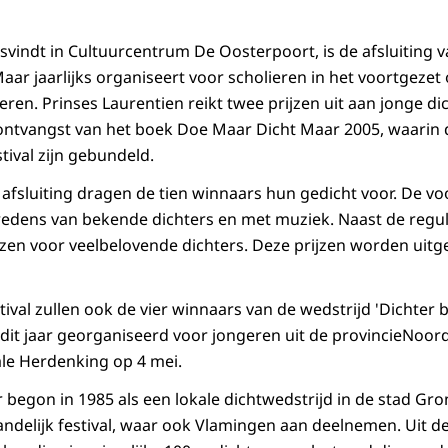
atsvindt in Cultuurcentrum De Oosterpoort, is de afsluiting 
ar jaarlijks organiseert voor scholieren in het voortgezet 
ren. Prinses Laurentien reikt twee prijzen uit aan jonge di
 ontvangst van het boek Doe Maar Dicht Maar 2005, waarin
tival zijn gebundeld.
ke afsluiting dragen de tien winnaars hun gedicht voor. De 
edens van bekende dichters en met muziek. Naast de regulie
ijzen voor veelbelovende dichters. Deze prijzen worden uitg
tival zullen ook de vier winnaars van de wedstrijd 'Dichter b
dit jaar georganiseerd voor jongeren uit de provincieNoord
le Herdenking op 4 mei.
begon in 1985 als een lokale dichtwedstrijd in de stad Gro
landelijk festival, waar ook Vlamingen aan deelnemen. Uit d