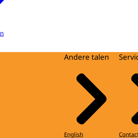
en
Andere talen
Servi
English
Contac