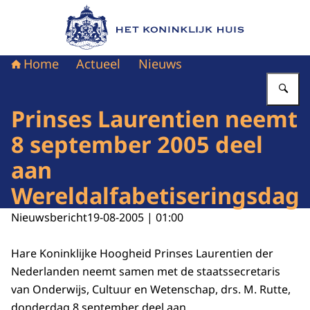
Naar de homepage van Het Koninklijk Huis
Home
Actueel
Nieuws
Vu
Prinses Laurentien neemt
8 september 2005 deel
aan
Wereldalfabetiseringsdag
Nieuwsbericht
19-08-2005 | 01:00
Hare Koninklijke Hoogheid Prinses Laurentien der
Nederlanden neemt samen met de staatssecretaris
van Onderwijs, Cultuur en Wetenschap, drs. M. Rutte,
donderdag 8 september deel aan