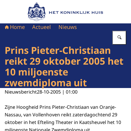
Naar de homepage van Het Koninklijk Huis
Home
Actueel
Nieuws
Vu
Prins Pieter-Christiaan
reikt 29 oktober 2005 het
10 miljoenste
zwemdiploma uit
Nieuwsbericht
28-10-2005 | 01:00
Zijne Hoogheid Prins Pieter-Christiaan van Oranje-
Nassau, van Vollenhoven reikt zaterdagochtend 29
oktober in het Efteling Theater in Kaatsheuvel het 10
miljoenste Nationale Zwemdiploma uit.