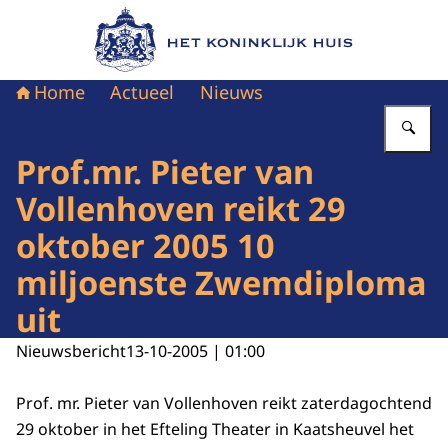
Naar de homepage van Het Koninklijk Huis
Home
Actueel
Nieuws
Vu
Prof.mr. Pieter van
Vollenhoven reikt 29
oktober 2005 10
miljoenste Zwemdiploma
uit
Nieuwsbericht
13-10-2005 | 01:00
Prof. mr. Pieter van Vollenhoven reikt zaterdagochtend
29 oktober in het Efteling Theater in Kaatsheuvel het