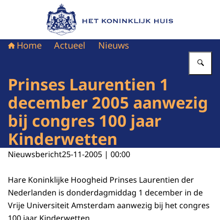
Naar de homepage van Het Koninklijk Huis
Home
Actueel
Nieuws
Vu
Prinses Laurentien 1
december 2005 aanwezig
bij congres 100 jaar
Kinderwetten
Nieuwsbericht
25-11-2005 | 00:00
Hare Koninklijke Hoogheid Prinses Laurentien der
Nederlanden is donderdagmiddag 1 december in de
Vrije Universiteit Amsterdam aanwezig bij het congres
100 jaar Kinderwetten.