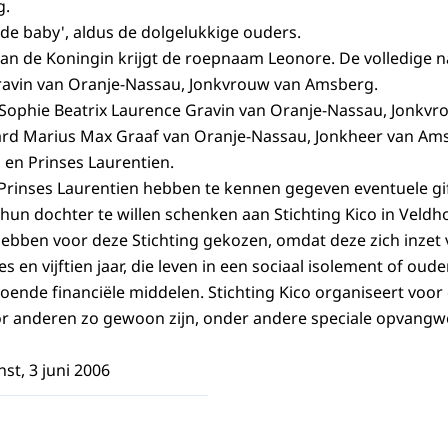
g.
nde baby', aldus de dolgelukkige ouders.
van de Koningin krijgt de roepnaam Leonore. De volledige 
Gravin van Oranje-Nassau, Jonkvrouw van Amsberg.
e Sophie Beatrix Laurence Gravin van Oranje-Nassau, Jonk
ard Marius Max Graaf van Oranje-Nassau, Jonkheer van Ams
 en Prinses Laurentien.
 Prinses Laurentien hebben te kennen gegeven eventuele gi
hun dochter te willen schenken aan Stichting Kico in Veldh
hebben voor deze Stichting gekozen, omdat deze zich inzet
s en vijftien jaar, die leven in een sociaal isolement of oud
oende financiële middelen. Stichting Kico organiseert voor 
or anderen zo gewoon zijn, onder andere speciale opvang
nst, 3 juni 2006