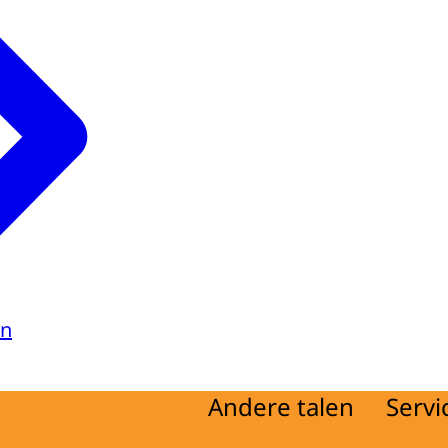
en
Andere talen
Servi