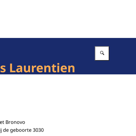
Vul in wat 
es Laurentien
het Bronovo
j de geboorte 3030