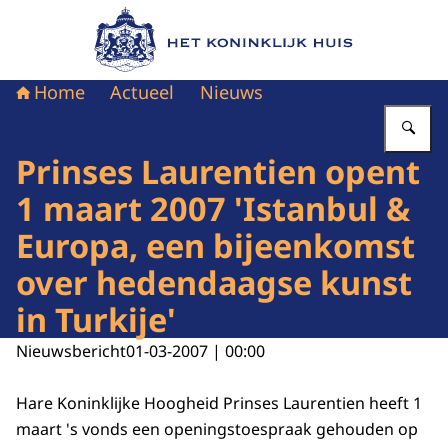
Naar de homepage van Het Koninklijk Huis
Home
Actueel
Nieuws
Vu
Prinses Laurentien opent
1 maart 2007 'Istanbul &
Europa, een bijeenkomst
over hedendaagse kunst
in Turkije'
Nieuwsbericht
01-03-2007 | 00:00
Hare Koninklijke Hoogheid Prinses Laurentien heeft 1
maart 's vonds een openingstoespraak gehouden op