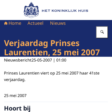
Naar de homepage van Het Koninklijk Huis
Home
Actueel
Nieuws
Vu
Verjaardag Prinses
Laurentien, 25 mei 2007
Nieuwsbericht
25-05-2007 | 01:00
Prinses Laurentien viert op 25 mei 2007 haar 41ste
verjaardag.
25 mei 2007
Hoort bij